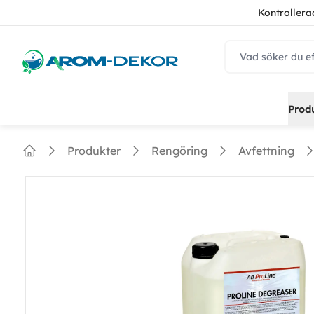
Kontrollera
navbar.quicksear
Prod
Produkter
Rengöring
Avfettning
Home