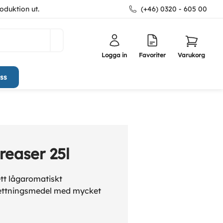
oduktion ut.
(+46) 0320 - 605 00
Logga in
Favoriter
Varukorg
ss
reaser 25l
ett lågaromatiskt
fettningsmedel med mycket