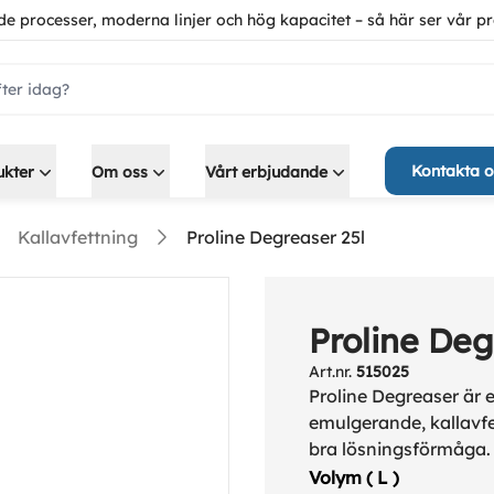
de processer, moderna linjer och hög kapacitet – så här ser vår pr
ch.label
Kontakta o
ukter
Om oss
Vårt erbjudande
Kallavfettning
Proline Degreaser 25l
Proline Deg
Art.nr.
515025
Proline Degreaser är 
emulgerande, kallav
bra lösningsförmåga.
Volym ( L )