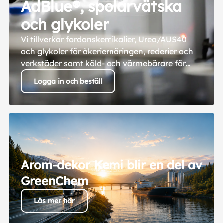
AdBlue®, spolarvätska
och glykoler
Vi tillverkar fordonskemikalier, Urea/AUS40
och glykoler för åkeriernäringen, rederier och
verkstäder samt köld- och värmebärare för
industri-, fastighets- och VVS-branschen i hela
Logga in och beställ
Norden. Våra produkter levereras både direkt
till företagskunder och genom återförsäljare.
Med egen produktion har vi full kontroll hela
vägen från tillverkning till leverans.
Arom-dekor Kemi blir en del av
GreenChem
Läs mer här