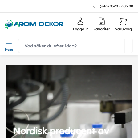
(+46) 0320 - 605 00
Logga in
Favoriter
Varukorg
navbar.quicksearch.label
Menu
Nordisk producent av