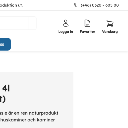
oduktion ut.
(+46) 0320 - 605 00
Logga in
Favoriter
Varukorg
ss
 4l
t)
le är en ren naturprodukt
mhuskaminer och kaminer