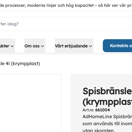
de processer, moderna linjer och hög kapacitet – så här ser vår pr
ch.label
Kontakta o
ukter
Om oss
Vårt erbjudande
le 4l (krympplast)
Spisbränsle
(krympplas
Art.nr.
661004
AdHomeLine Spisbräns
som används till ino
utan skorsten.