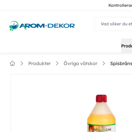
Kontrollera
navbar.quicksear
Prod
Produkter
Övriga vätskor
Spisbräns
Home