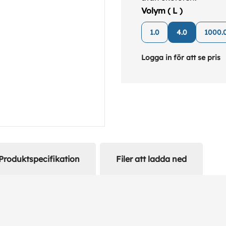
Volym ( L )
1.0
4.0
1000.
Logga in för att se pris
Produktspecifikation
Filer att ladda ned