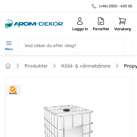
(+46) 0320 - 605 00
Logga in
Favoriter
Varukorg
navbar.quicksearch.label
Menu
Produkter
Köld- & värmebärare
Propy
Home