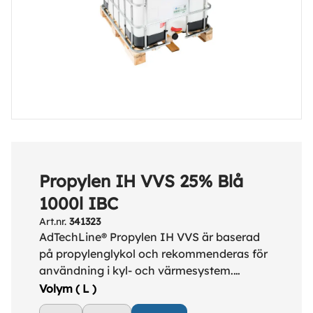
Propylen IH VVS 25% Blå
1000l IBC
Art.nr.
341323
AdTechLine® Propylen IH VVS är baserad
på propylenglykol och rekommenderas för
användning i kyl- och värmesystem.
Propylen IH VVS förhindrar frysning samt
Volym ( L )
innehåller inhibitorer för skydd mot