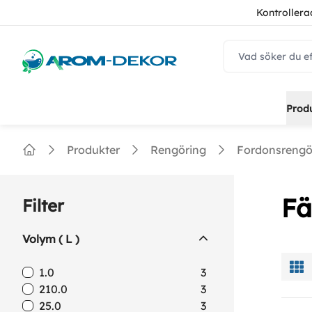
Kontrollera
navbar.quicksear
Prod
Produkter
Rengöring
Fordonsrengö
Home
Fä
Filter
Volym ( L )
1.0
3
210.0
3
25.0
3