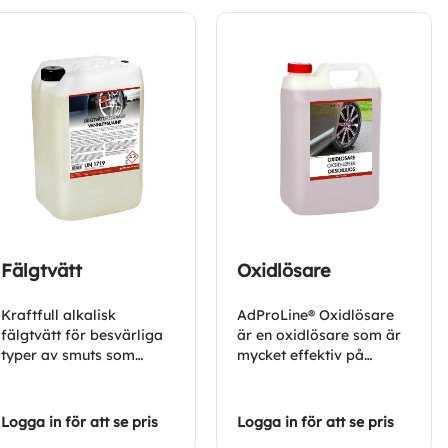
Fälgtvätt
Oxidlösare
Kraftfull alkalisk
AdProLine® Oxidlösare
fälgtvätt för besvärliga
är en oxidlösare som är
typer av smuts som
mycket effektiv på
tillexempel sot, salt,
framför allt flygrost och
bromsdamm och oxider.
andra sura föroreningar.
Avlägsnar också oljerik
Logga in för att se pris
Logga in för att se pris
smuts och fett.