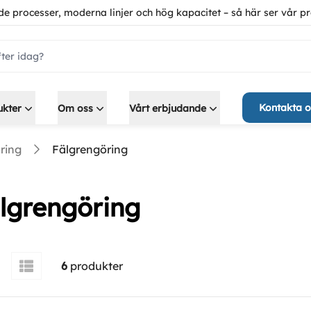
de processer, moderna linjer och hög kapacitet – så här ser vår pr
ch.label
Kontakta o
ukter
Om oss
Vårt erbjudande
ring
Fälgrengöring
lgrengöring
6
produkter