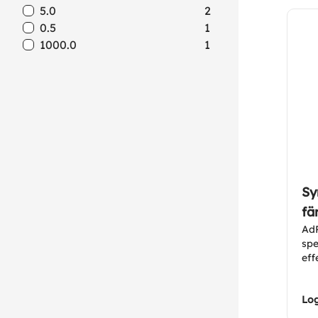
5.0
2
0.5
1
1000.0
1
Sy
fä
AdP
spe
eff
svå
fäl
Log