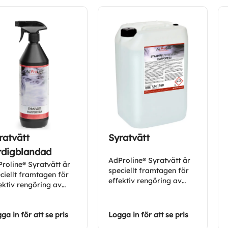
ratvätt
Syratvätt
rdigblandad
AdProline® Syratvätt är
roline® Syratvätt är
speciellt framtagen för
ciellt framtagen för
effektiv rengöring av
ektiv rengöring av
svårt nedsmutsade
rt nedsmutsade
fälgar.
gar.
ga in för att se pris
Logga in för att se pris