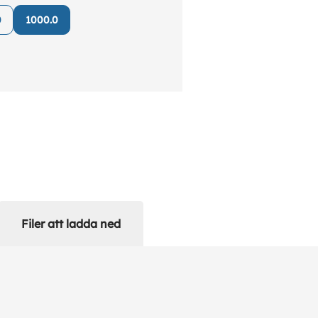
 till utombordsmotorer.
0
1000.0
Filer att ladda ned