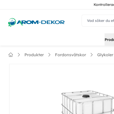
Kontrollera
navbar.quicksear
Prod
Produkter
Fordonsvätskor
Glykoler
Home