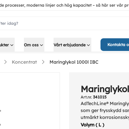
de processer, moderna linjer och hög kapacitet – så här ser vår pr
ch.label
Kontakta o
ukter
Om oss
Vårt erbjudande
Koncentrat
Maringlykol 1000l IBC
Maringlykol
Art.nr.
341015
AdTechLine® Maringlyk
som ger frysskydd sam
utmärkt korrosionsskyd
sjövattenkylda- och f
Volym ( L )