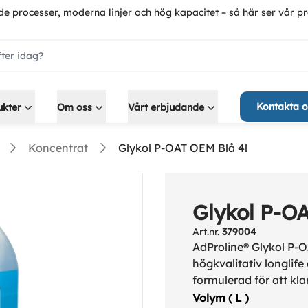
de processer, moderna linjer och hög kapacitet – så här ser vår pr
ch.label
Kontakta o
ukter
Om oss
Vårt erbjudande
Koncentrat
Glykol P-OAT OEM Blå 4l
Glykol P-O
Art.nr.
379004
AdProline® Glykol P-
högkvalitativ longlife
formulerad för att kla
ställs från ledande fo
Volym ( L )