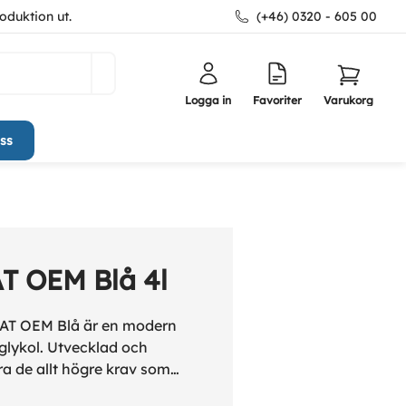
oduktion ut.
(+46) 0320 - 605 00
Logga in
Favoriter
Varukorg
ss
AT OEM Blå 4l
OAT OEM Blå är en modern
 glykol. Utvecklad och
ra de allt högre krav som
rdons- och motortillverkare.