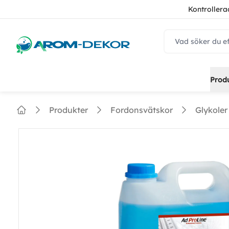
Kontrollera
navbar.quicksear
Prod
Produkter
Fordonsvätskor
Glykoler
Home