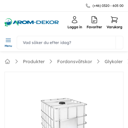
(+46) 0320 - 605 00
Logga in
Favoriter
Varukorg
navbar.quicksearch.label
Menu
Produkter
Fordonsvätskor
Glykoler
Home